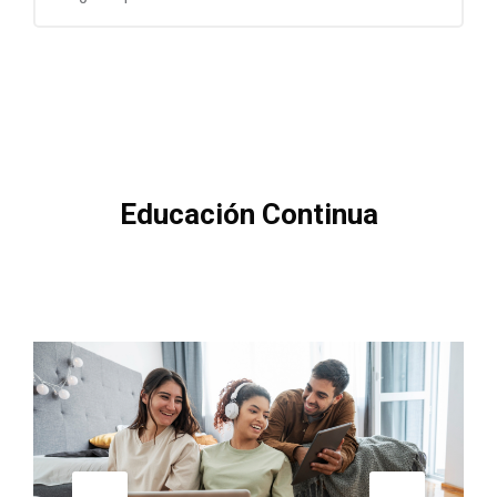
Saltar [Cocoon] Gallery Slider
Educación Continua
Cum doctus civibus efficiantur in imperdiet deterruisset.